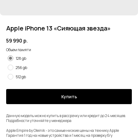
Apple iPhone 13 «Сияющая звезда»
59 990
р.
Объем памяти
128 gb
256 gb
512 gb
Купить
Данную модель можно купить в рассрочку или кредит до 24 месяцев.
Подробности уточняйте у менеджера
⠀
Apple Empire by Oleinik - это самые низкие цены на технику Apple
Гарантия 1 год на новые устройства и 1 месяц на проверку б/у