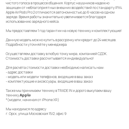
чистого голоса в процессе общения. Корпус наушников надежно
защищен от неблагоприятных внешних воздействий по стандарту IPX4.
Apple AirPods Pro 2 отличаются автономностью до 6 часов на одном
заряде. Время работы значительно увеличивается благодаря
использованию зарядного кейса.
Мы предоставляем 1 год гарантии на новую технику и комплектующие!
Данную модель можно купить в рассрочку или кредит до 24 месяцев.
Подробности уточняйте у менеджера
Осуществляем доставку в любую точку мира, компанией СДЭК.
Стоимость доставки рассчитывается индивидуально!
Для расчёта стоимости доставки необходимо написать нам:
- адрес доставки
- модель или модели телефонов, входящие в ваш заказ
- комплектующие и аксессуары, входящие в ваш заказ
⠀
Также мы принимаем технику в TRADE IN и дорого выкупаем вашу
технику 𝗔𝗽𝗽𝗹𝗲
*(модели, начиная от iPhone XR)
⠀
Мы находимся по адресу:
г. Орск, улица Московская 15/2, офис 9