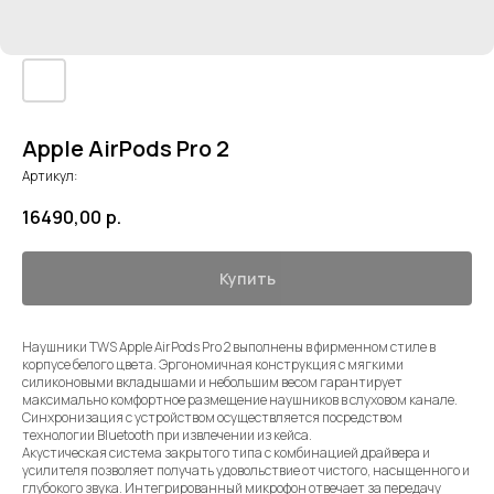
Apple AirPods Pro 2
Артикул:
16490,00
р.
Купить
Наушники TWS Apple AirPods Pro 2 выполнены в фирменном стиле в
корпусе белого цвета. Эргономичная конструкция с мягкими
силиконовыми вкладышами и небольшим весом гарантирует
максимально комфортное размещение наушников в слуховом канале.
Синхронизация с устройством осуществляется посредством
технологии Bluetooth при извлечении из кейса.
Акустическая система закрытого типа с комбинацией драйвера и
усилителя позволяет получать удовольствие от чистого, насыщенного и
глубокого звука. Интегрированный микрофон отвечает за передачу