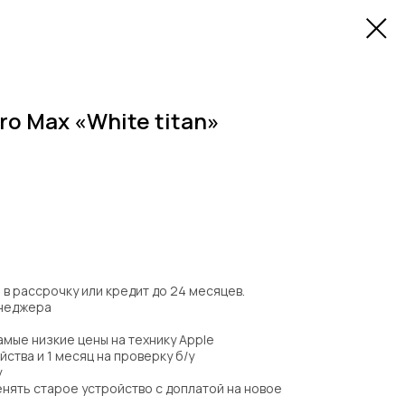
Pro Max «White titan»
в рассрочку или кредит до 24 месяцев.
енеджера
 самые низкие цены на технику Apple
йства и 1 месяц на проверку б/у
у
нять старое устройство с доплатой на новое