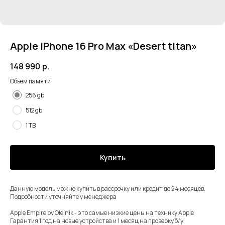
Apple iPhone 16 Pro Max «Desert titan»
148 990
р.
Объем памяти
256 gb
512 gb
1 TB
Купить
Данную модель можно купить в рассрочку или кредит до 24 месяцев.
Подробности уточняйте у менеджера
⠀
Apple Empire by Oleinik - это самые низкие цены на технику Apple
Гарантия 1 год на новые устройства и 1 месяц на проверку б/у