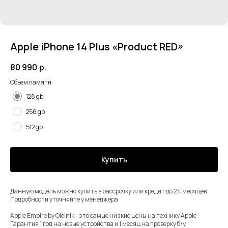
Apple iPhone 14 Plus «Product RED»
80 990
р.
Объем памяти
128 gb
256 gb
512 gb
Купить
Данную модель можно купить в рассрочку или кредит до 24 месяцев.
Подробности уточняйте у менеджера
⠀
Apple Empire by Oleinik - это самые низкие цены на технику Apple
Гарантия 1 год на новые устройства и 1 месяц на проверку б/у