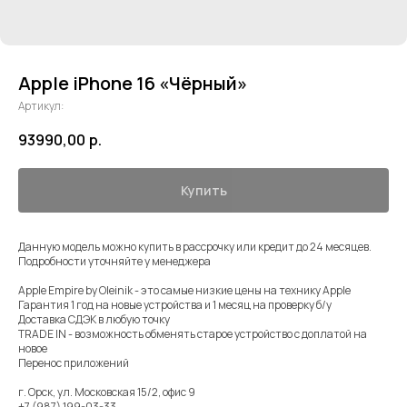
Apple iPhone 16 «Чёрный»
Артикул:
93990,00
р.
Купить
Данную модель можно купить в рассрочку или кредит до 24 месяцев.
Подробности уточняйте у менеджера
⠀
Apple Empire by Oleinik - это самые низкие цены на технику Apple
Гарантия 1 год на новые устройства и 1 месяц на проверку б/у
Доставка СДЭК в любую точку
TRADE IN - возможность обменять старое устройство с доплатой на
новое
Перенос приложений
⠀
г. Орск, ул. Московская 15/2, офис 9
+7 (987) 199-03-33