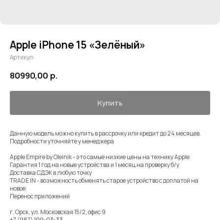
Apple iPhone 15 «Зелёный»
Артикул:
80990,00
р.
Купить
Данную модель можно купить в рассрочку или кредит до 24 месяцев.
Подробности уточняйте у менеджера
⠀
Apple Empire by Oleinik - это самые низкие цены на технику Apple
Гарантия 1 год на новые устройства и 1 месяц на проверку б/у
Доставка СДЭК в любую точку
TRADE IN - возможность обменять старое устройство с доплатой на
новое
Перенос приложений
⠀
г. Орск, ул. Московская 15/2, офис 9
+7 (987) 199-03-33